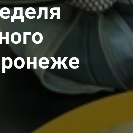
еделя
ного
оронеже