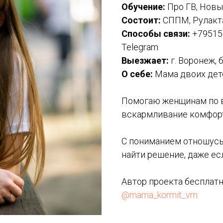
Обучение:
Про ГВ, Новы
Состоит:
СППМ, Рулакт
Способы связи:
+795154
Telegram
Выезжает:
г. Воронеж,
О себе:
Мама двоих дет
Помогаю женщинам по в
вскармливание комфорт
С пониманием отношусь 
найти решение, даже ес
Автор проекта бесплат
@mama_kormit_vrn