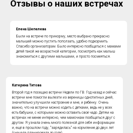
Отзывы о наших встречах
Елена Шепелева
Были на встрече по прикорму, место выбрано прекрасно:
малышей можно пустить поползать, удобно подкормить.
Спасибо организаторам. Было интересно пообщаться с мамами
детей такой же возрастной категории, посмотреть как малыш
знакомиться с другими малышами, и просто посмеяться.
Катерина Титова
Второй год я посещаю встречи Недели по ГВ. Год назад и сейчас
встречи мне помогли вылезти из вереницы однотипных дней,
значительно улучшили настроение и мне, и ребёнку. Очень
важно, что на встречи можно ходить с детками, ведь не у всех
есть бабушки, с которыми можно оставить своё чадо. Детям на
встречах не менее интересно, чем мамочкам пообщаться друг с
другом. Я узнала очень много полезной для себя информации
и, ещё в прошлом году, "зарядилась" на кормление до двух лет
(сначала планировала до года).