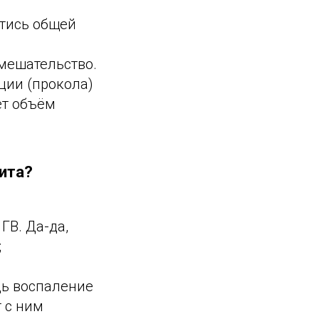
йтись общей
вмешательство.
ции (прокола)
ет объём
ита?
ГВ. Да-да,
;
дь воспаление
 с ним