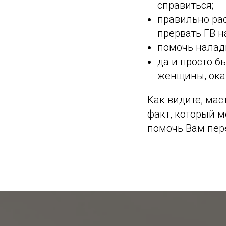
справиться;
правильно рас
прервать ГВ н
помочь налад
да и просто б
женщины, ока
Как видите, мас
факт, который м
помочь Вам пере