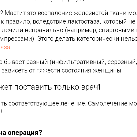
е? Мастит это воспаление железистой ткани м
ак правило, вследствие лактостаза, который не
ли лечили неправильно (например, спиртовыми
рессами). Этого делать категорически нельзя
таза
.
е бывает разный (инфильтративный, серозный, 
 зависеть от тяжести состояния женщины.
жет поставить только врач❗
ить соответствующее лечение. Самолечение м
!
на операция?