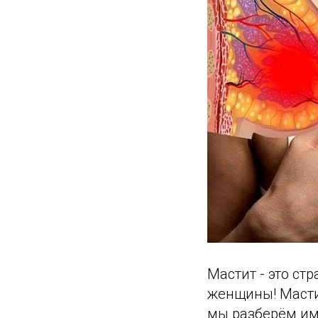
Мастит - это ст
женщины! Мастит
мы разберём им