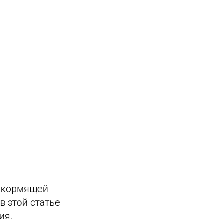
й кормящей
в этой статье
ия.