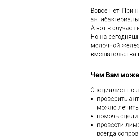
Вовсе нет! При
антибактериаль
А вот в случае 
Но на сегодняш
молочной желез
вмешательства 
Чем Вам может
Специалист по 
проверить ант
можно лечить
помочь сцедит
провести лим
всегда сопров