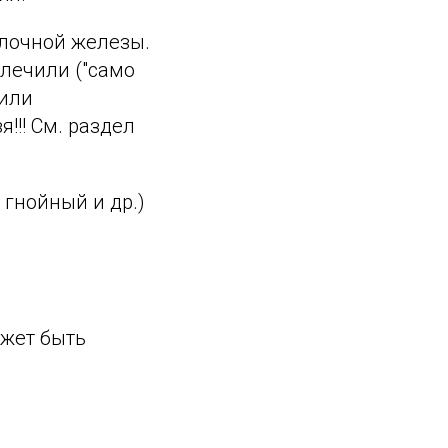
олочной железы.
 лечили ("само
 или
!!! См. раздел
гнойный и др.)
ожет быть