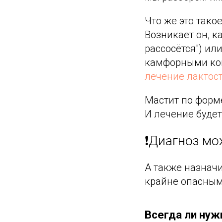
Что же это тако
Возникает он, к
рассосётся") и
камфорными комп
лечение лактос
Мастит по форм
И лечение будет
❗Диагноз мо
А также назнач
крайне опасным
Всегда ли нуж